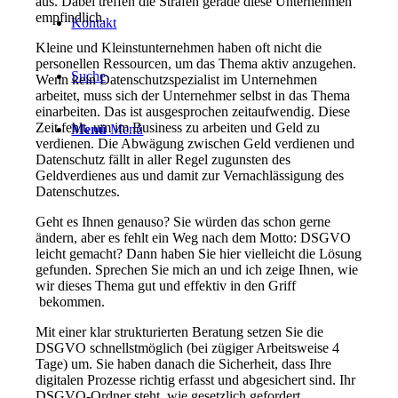
aus. Dabei treffen die Strafen gerade diese Unternehmen
empfindlich.
Kontakt
Kleine und Kleinstunternehmen haben oft nicht die
personellen Ressourcen, um das Thema aktiv anzugehen.
Suche
Wenn kein Datenschutzspezialist im Unternehmen
arbeitet, muss sich der Unternehmer selbst in das Thema
einarbeiten. Das ist ausgesprochen zeitaufwendig. Diese
Zeit fehlt, um im Business zu arbeiten und Geld zu
Menü
Menü
verdienen. Die Abwägung zwischen Geld verdienen und
Datenschutz fällt in aller Regel zugunsten des
Geldverdienes aus und damit zur Vernachlässigung des
Datenschutzes.
Geht es Ihnen genauso? Sie würden das schon gerne
ändern, aber es fehlt ein Weg nach dem Motto: DSGVO
leicht gemacht? Dann haben Sie hier vielleicht die Lösung
gefunden. Sprechen Sie mich an und ich zeige Ihnen, wie
wir dieses Thema gut und effektiv in den Griff
bekommen.
Mit einer klar strukturierten Beratung setzen Sie die
DSGVO schnellstmöglich (bei zügiger Arbeitsweise 4
Tage) um. Sie haben danach die Sicherheit, dass Ihre
digitalen Prozesse richtig erfasst und abgesichert sind. Ihr
DSGVO-Ordner steht, wie gesetzlich gefordert,